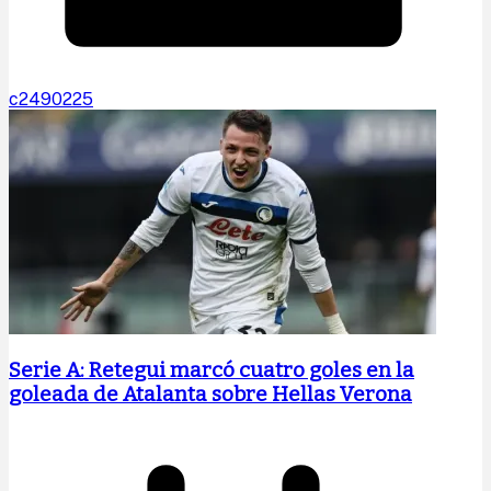
c2490225
Serie A: Retegui marcó cuatro goles en la
goleada de Atalanta sobre Hellas Verona