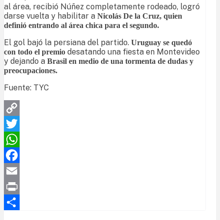
al área, recibió Núñez completamente rodeado, logró
darse vuelta y habilitar a
Nicolás De la Cruz, quien
definió entrando al área chica para el segundo.
El gol bajó la persiana del partido.
Uruguay se quedó
desatando una fiesta en Montevideo
con todo el premio
y dejando a
Brasil en medio de una tormenta de dudas y
preocupaciones.
Fuente: TYC
Copy
Link
Twitter
WhatsApp
Facebook
Email
Print
Compartir