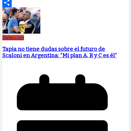
Print
Compartir
Seleccion
Tapia no tiene dudas sobre el futuro de
Scaloni en Argentina: “Mi plan A, B y C es él”