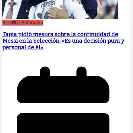
FUTBOL
Seleccion
Tapia pidió mesura sobre la continuidad de
Messi en la Selección: «Es una decisión pura y
personal de él»