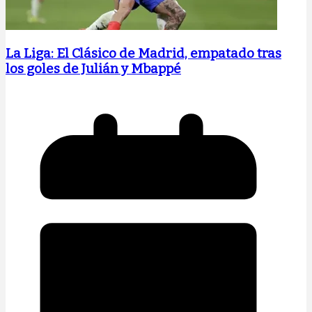
La Liga: El Clásico de Madrid, empatado tras
los goles de Julián y Mbappé