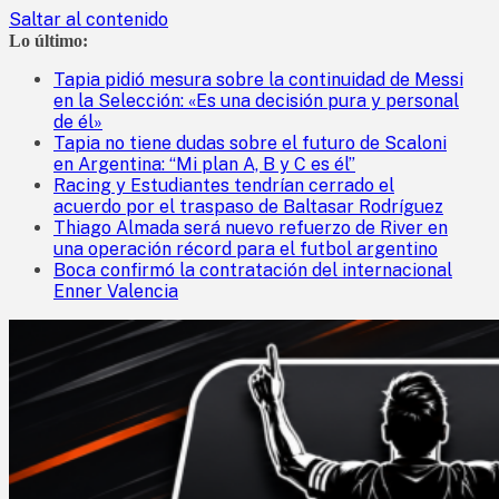
Saltar al contenido
Lo último:
Tapia pidió mesura sobre la continuidad de Messi
en la Selección: «Es una decisión pura y personal
de él»
Tapia no tiene dudas sobre el futuro de Scaloni
en Argentina: “Mi plan A, B y C es él”
Racing y Estudiantes tendrían cerrado el
acuerdo por el traspaso de Baltasar Rodríguez
Thiago Almada será nuevo refuerzo de River en
una operación récord para el futbol argentino
Boca confirmó la contratación del internacional
Enner Valencia