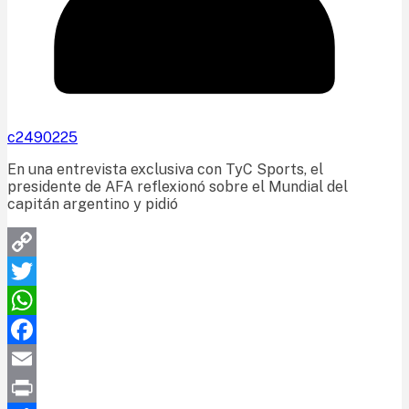
c2490225
En una entrevista exclusiva con TyC Sports, el
presidente de AFA reflexionó sobre el Mundial del
capitán argentino y pidió
Copy
Link
Twitter
WhatsApp
Facebook
Email