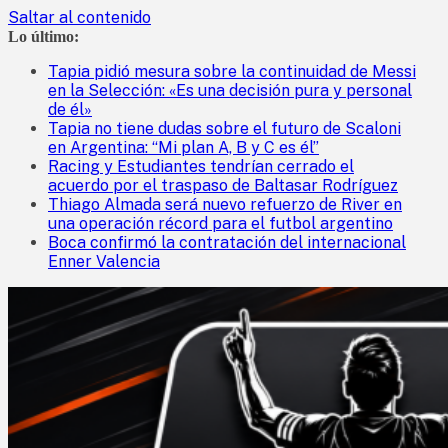
Saltar al contenido
Lo último:
Tapia pidió mesura sobre la continuidad de Messi
en la Selección: «Es una decisión pura y personal
de él»
Tapia no tiene dudas sobre el futuro de Scaloni
en Argentina: “Mi plan A, B y C es él”
Racing y Estudiantes tendrían cerrado el
acuerdo por el traspaso de Baltasar Rodríguez
Thiago Almada será nuevo refuerzo de River en
una operación récord para el futbol argentino
Boca confirmó la contratación del internacional
Enner Valencia