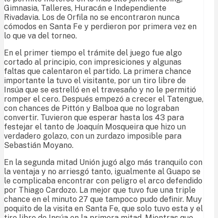
Gimnasia, Talleres, Huracán e Independiente
Rivadavia. Los de Orfila no se encontraron nunca
cómodos en Santa Fe y perdieron por primera vez en
lo que va del torneo.
En el primer tiempo el trámite del juego fue algo
cortado al principio, con impresiciones y algunas
faltas que calentaron el partido. La primera chance
importante la tuvo el visitante, por un tiro libre de
Insúa que se estrelló en el travesaño y no le permitió
romper el cero. Después empezó a crecer el Tatengue,
con chances de Pittón y Balboa que no lograban
convertir. Tuvieron que esperar hasta los 43 para
festejar el tanto de Joaquín Mosqueira que hizo un
verdadero golazo, con un zurdazo imposible para
Sebastián Moyano.
En la segunda mitad Unión jugó algo más tranquilo con
la ventaja y no arriesgó tanto, igualmente al Guapo se
le complicaba encontrar con peligro el arco defendido
por Thiago Cardozo. La mejor que tuvo fue una triple
chance en el minuto 27 que tampoco pudo definir. Muy
poquito de la visita en Santa Fe, que solo tuvo esta y el
tiro libre de Insúa en la primera mitad. Mientras que