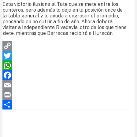
Esta victoria ilusiona al Tate que se mete entre los
punteros, pero además lo deja en la posición once de
la tabla general y lo ayuda a engrosar el promedio,
pensando en no sufrir a fin de año. Ahora deberá
visitar a Independiente Rivadavia, otro de los que tiene
siete, mientras que Barracas recibirá a Huracán.
Copy
Link
Twitter
WhatsApp
Facebook
Email
Print
Compartir