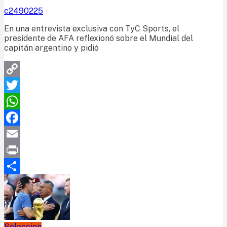
c2490225
En una entrevista exclusiva con TyC Sports, el
presidente de AFA reflexionó sobre el Mundial del
capitán argentino y pidió
Copy
Link
Twitter
WhatsApp
Facebook
Email
Print
Compartir
Seleccion