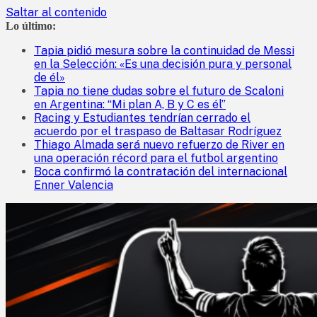
Saltar al contenido
Lo último:
Tapia pidió mesura sobre la continuidad de Messi
en la Selección: «Es una decisión pura y personal
de él»
Tapia no tiene dudas sobre el futuro de Scaloni
en Argentina: “Mi plan A, B y C es él”
Racing y Estudiantes tendrían cerrado el
acuerdo por el traspaso de Baltasar Rodríguez
Thiago Almada será nuevo refuerzo de River en
una operación récord para el futbol argentino
Boca confirmó la contratación del internacional
Enner Valencia