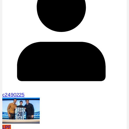
c2490225
LPF