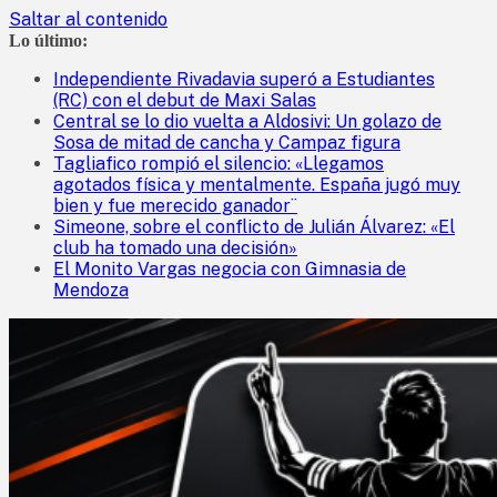
Saltar al contenido
Lo último:
Independiente Rivadavia superó a Estudiantes
(RC) con el debut de Maxi Salas
Central se lo dio vuelta a Aldosivi: Un golazo de
Sosa de mitad de cancha y Campaz figura
Tagliafico rompió el silencio: «Llegamos
agotados física y mentalmente. España jugó muy
bien y fue merecido ganador¨
Simeone, sobre el conflicto de Julián Álvarez: «El
club ha tomado una decisión»
El Monito Vargas negocia con Gimnasia de
Mendoza