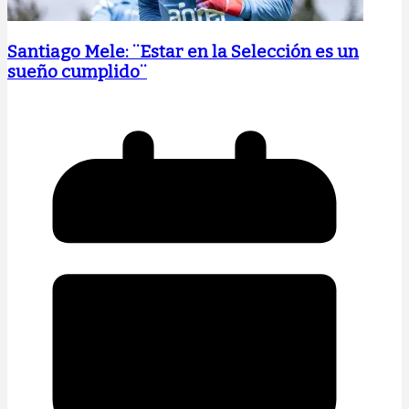
Santiago Mele: ¨Estar en la Selección es un
sueño cumplido¨