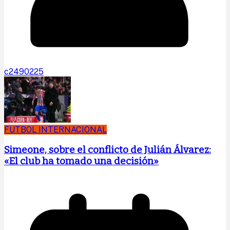
c2490225
FUTBOL INTERNACIONAL
Simeone, sobre el conflicto de Julián Álvarez:
«El club ha tomado una decisión»