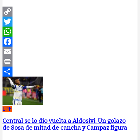
Copy
Link
Twitter
WhatsApp
Facebook
Email
Print
Compartir
LPF
Central se lo dio vuelta a Aldosivi: Un golazo
de Sosa de mitad de cancha y Campaz figura