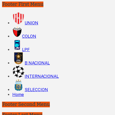
Footer First Menu
UNION
COLON
LPF
B NACIONAL
INTERNACIONAL
SELECCION
Home
Footer Second Menu