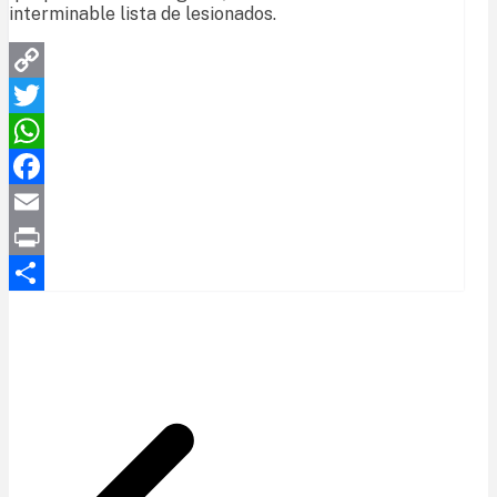
interminable lista de lesionados.
Copy
Link
Twitter
WhatsApp
Facebook
Email
Print
Compartir