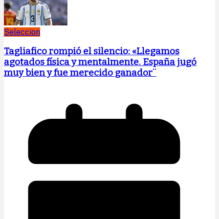
Seleccion
Tagliafico rompió el silencio: «Llegamos
agotados física y mentalmente. España jugó
muy bien y fue merecido ganador¨