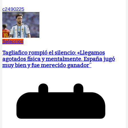
c2490225
Seleccion
Tagliafico rompió el silencio: «Llegamos
agotados física y mentalmente. España jugó
muy bien y fue merecido ganador¨