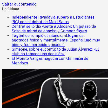
Saltar al contenido
Lo último:
Independiente Rivadavia superó a Estudiantes
(RC) con el debut de Maxi Salas
Central se lo dio vuelta a Aldosivi: Un golazo de
Sosa de mitad de cancha y Campaz figura
Tagliafico rompió el silencio: «Llegamos
agotados física y mentalmente. España jugó muy
bien y fue merecido ganador¨
Simeone, sobre el conflicto de Julián Álvarez: «El
club ha tomado una decisión»
El Monito Vargas negocia con Gimnasia de
Mendoza