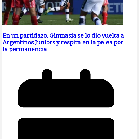
En un partidazo, Gimnasia se lo dio vuelta a
Argentinos Juniors y respira en la pelea por
la permanencia