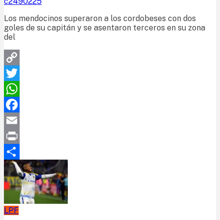
c2490225
Los mendocinos superaron a los cordobeses con dos
goles de su capitán y se asentaron terceros en su zona
del
Copy
Link
Twitter
WhatsApp
Facebook
Email
Print
Compartir
LPF