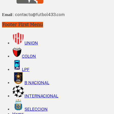
: contacto@futbol433.com
Email
Footer First Menu
UNION
COLON
LPF
B NACIONAL
INTERNACIONAL
SELECCION