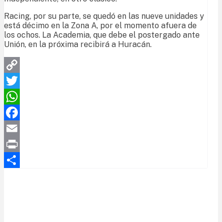
Racing, por su parte, se quedó en las nueve unidades y
está décimo en la Zona A, por el momento afuera de
los ochos. La Academia, que debe el postergado ante
Unión, en la próxima recibirá a Huracán.
Copy
Link
Twitter
WhatsApp
Facebook
Email
Print
Compartir