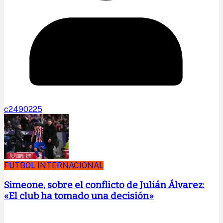
c2490225
FUTBOL INTERNACIONAL
Simeone, sobre el conflicto de Julián Álvarez:
«El club ha tomado una decisión»