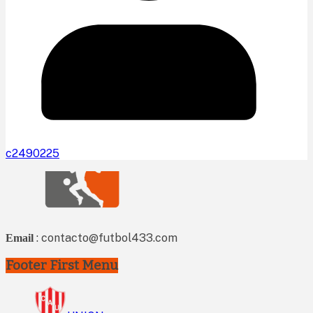
c2490225
: contacto@futbol433.com
Email
Footer First Menu