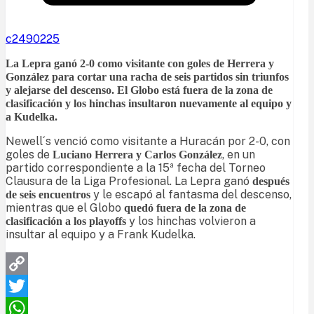
c2490225
La Lepra ganó 2-0 como visitante con goles de Herrera y
González para cortar una racha de seis partidos sin triunfos
y alejarse del descenso. El Globo está fuera de la zona de
clasificación y los hinchas insultaron nuevamente al equipo y
a Kudelka.
Newell´s venció como visitante a Huracán por 2-0, con
goles de
, en un
Luciano Herrera y Carlos González
partido correspondiente a la 15ª fecha del Torneo
Clausura de la Liga Profesional. La Lepra ganó
después
y le escapó al fantasma del descenso,
de seis encuentros
mientras que el Globo
quedó fuera de la zona de
y los hinchas volvieron a
clasificación a los playoffs
insultar al equipo y a Frank Kudelka.
Copy
Link
Twitter