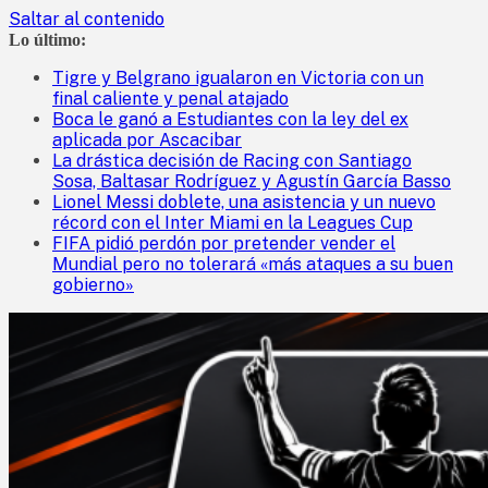
Saltar al contenido
Lo último:
Tigre y Belgrano igualaron en Victoria con un
final caliente y penal atajado
Boca le ganó a Estudiantes con la ley del ex
aplicada por Ascacibar
La drástica decisión de Racing con Santiago
Sosa, Baltasar Rodríguez y Agustín García Basso
Lionel Messi doblete, una asistencia y un nuevo
récord con el Inter Miami en la Leagues Cup
FIFA pidió perdón por pretender vender el
Mundial pero no tolerará «más ataques a su buen
gobierno»