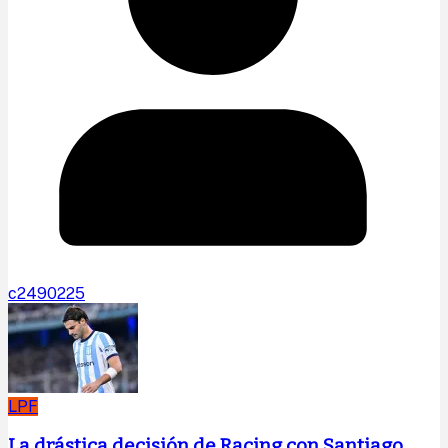
c2490225
LPF
La drástica decisión de Racing con Santiago