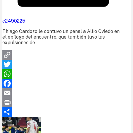
c2490225
Thiago Cardozo le contuvo un penal a Alfio Oviedo en
el epílogo del encuentro, que también tuvo las
expulsiones de
Copy
Link
Twitter
WhatsApp
Facebook
Email
Print
Compartir