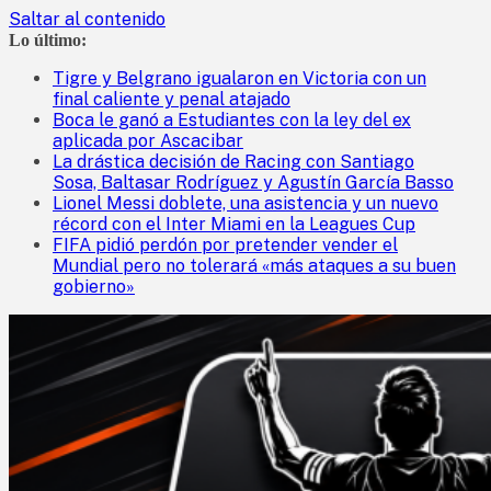
Saltar al contenido
Lo último:
Tigre y Belgrano igualaron en Victoria con un
final caliente y penal atajado
Boca le ganó a Estudiantes con la ley del ex
aplicada por Ascacibar
La drástica decisión de Racing con Santiago
Sosa, Baltasar Rodríguez y Agustín García Basso
Lionel Messi doblete, una asistencia y un nuevo
récord con el Inter Miami en la Leagues Cup
FIFA pidió perdón por pretender vender el
Mundial pero no tolerará «más ataques a su buen
gobierno»