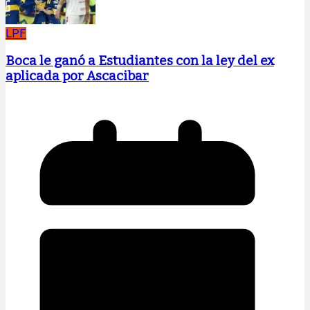
LPF
Boca le ganó a Estudiantes con la ley del ex
aplicada por Ascacibar