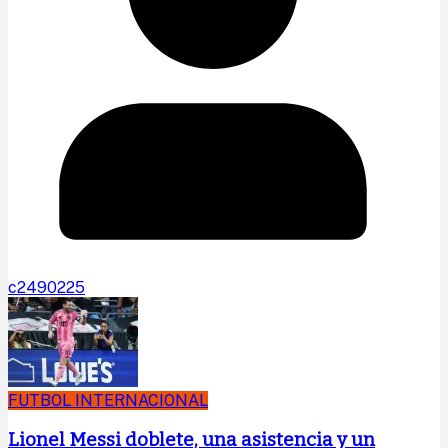
c2490225
FUTBOL INTERNACIONAL
Lionel Messi doblete, una asistencia y un