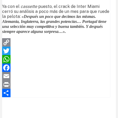
Ya con el
cassette
puesto, el crack de Inter Miami
cerró su análisis a poco más de un mes para que ruede
la pelota:
«Después un poco que decimos las mismas.
Alemania, Inglaterra, las grandes potencias… Portugal tiene
una selección muy competitiva y buena también. Y después
siempre aparece alguna sorpresa…».
Copy
Link
Twitter
WhatsApp
Facebook
Email
Print
Compartir