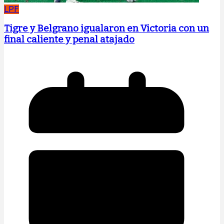
LPF
Tigre y Belgrano igualaron en Victoria con un
final caliente y penal atajado