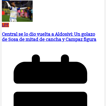
Compartir
LPF
Central se lo dio vuelta a Aldosivi: Un golazo
de Sosa de mitad de cancha y Campaz figura