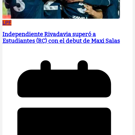
LPF
Independiente Rivadavia superó a
Estudiantes (RC) con el debut de Maxi Salas