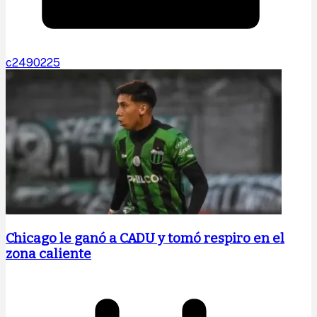
c2490225
Chicago le ganó a CADU y tomó respiro en el
zona caliente