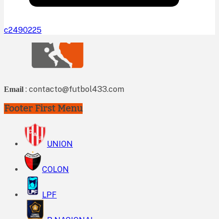
c2490225
: contacto@futbol433.com
Email
Footer First Menu
UNION
COLON
LPF