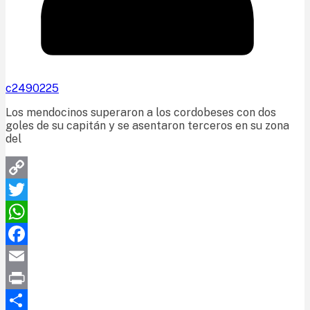
c2490225
Los mendocinos superaron a los cordobeses con dos
goles de su capitán y se asentaron terceros en su zona
del
Copy
Link
Twitter
WhatsApp
Facebook
Email
Print