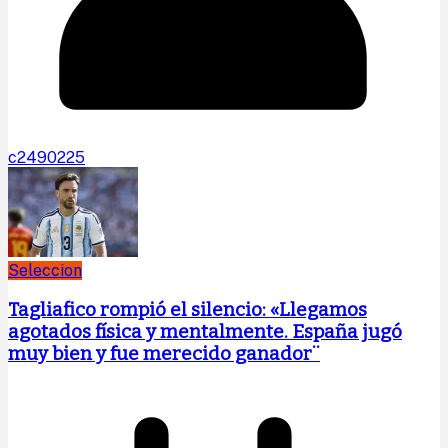
c2490225
Seleccion
Tagliafico rompió el silencio: «Llegamos
agotados física y mentalmente. España jugó
muy bien y fue merecido ganador¨