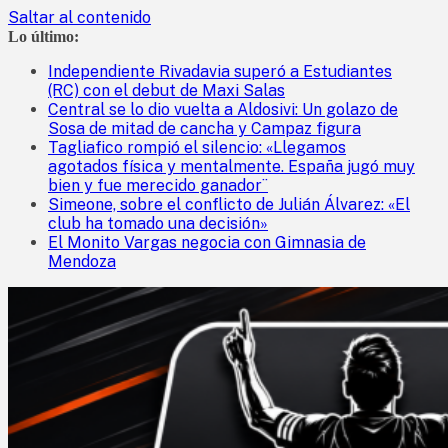
Saltar al contenido
Lo último:
Independiente Rivadavia superó a Estudiantes
(RC) con el debut de Maxi Salas
Central se lo dio vuelta a Aldosivi: Un golazo de
Sosa de mitad de cancha y Campaz figura
Tagliafico rompió el silencio: «Llegamos
agotados física y mentalmente. España jugó muy
bien y fue merecido ganador¨
Simeone, sobre el conflicto de Julián Álvarez: «El
club ha tomado una decisión»
El Monito Vargas negocia con Gimnasia de
Mendoza