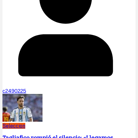
c2490225
Seleccion
Tagliafico rompió el silencio: «Llegamos