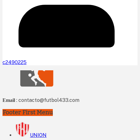
c2490225
: contacto@futbol433.com
Email
Footer First Menu
UNION