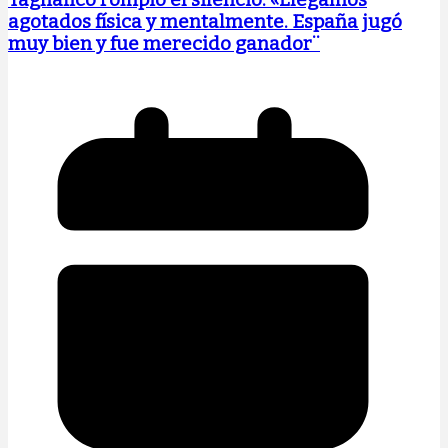
agotados física y mentalmente. España jugó
muy bien y fue merecido ganador¨