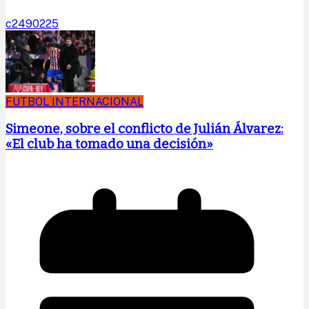
c2490225
FUTBOL INTERNACIONAL
Simeone, sobre el conflicto de Julián Álvarez:
«El club ha tomado una decisión»