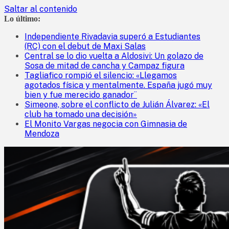
Saltar al contenido
Lo último:
Independiente Rivadavia superó a Estudiantes
(RC) con el debut de Maxi Salas
Central se lo dio vuelta a Aldosivi: Un golazo de
Sosa de mitad de cancha y Campaz figura
Tagliafico rompió el silencio: «Llegamos
agotados física y mentalmente. España jugó muy
bien y fue merecido ganador¨
Simeone, sobre el conflicto de Julián Álvarez: «El
club ha tomado una decisión»
El Monito Vargas negocia con Gimnasia de
Mendoza