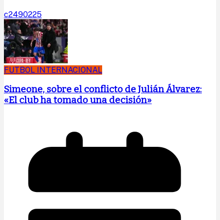
c2490225
FUTBOL INTERNACIONAL
Simeone, sobre el conflicto de Julián Álvarez:
«El club ha tomado una decisión»