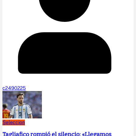
c2490225
Seleccion
Tagliafico rompió el silencio: «Llegamos