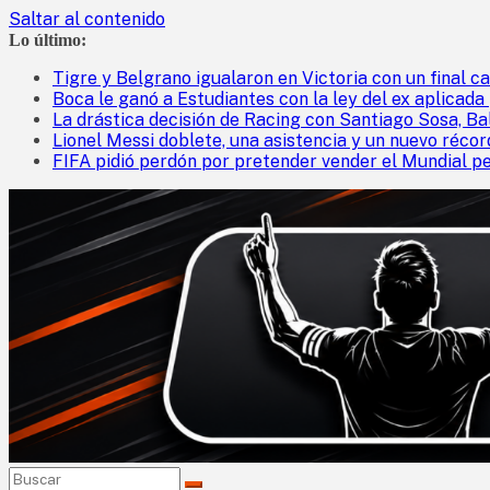
Saltar al contenido
Lo último:
Tigre y Belgrano igualaron en Victoria con un final ca
Boca le ganó a Estudiantes con la ley del ex aplicada
La drástica decisión de Racing con Santiago Sosa, Ba
Lionel Messi doblete, una asistencia y un nuevo réco
FIFA pidió perdón por pretender vender el Mundial p