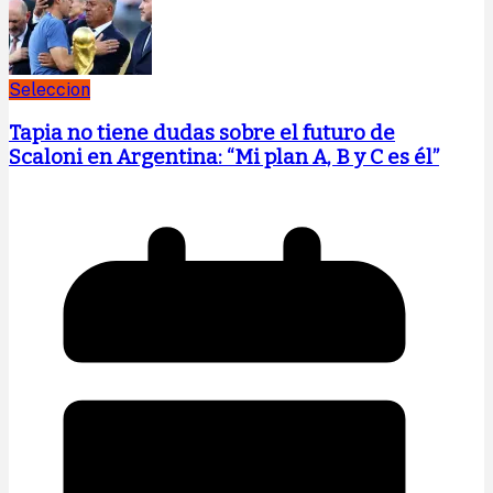
Seleccion
Tapia no tiene dudas sobre el futuro de
Scaloni en Argentina: “Mi plan A, B y C es él”