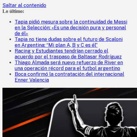
Saltar al contenido
Lo último:
Tapia pidió mesura sobre la continuidad de Messi
en la Selección: «Es una decisión pura y personal
de él»
Tapia no tiene dudas sobre el futuro de Scaloni
en Argentina: “Mi plan A, B y C es él”
Racing y Estudiantes tendrían cerrado el
acuerdo por el traspaso de Baltasar Rodríguez
Thiago Almada será nuevo refuerzo de River en
una operación récord para el futbol argentino
Boca confirmó la contratación del internacional
Enner Valencia