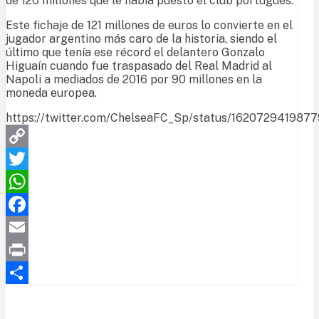
de 120 millones que le había puesto el club portugués.
Este fichaje de 121 millones de euros lo convierte en el
jugador argentino más caro de la historia, siendo el
último que tenía ese récord el delantero Gonzalo
Higuaín cuando fue traspasado del Real Madrid al
Napoli a mediados de 2016 por 90 millones en la
moneda europea.
https://twitter.com/ChelseaFC_Sp/status/162072941987
Copy
Link
Twitter
WhatsApp
Facebook
Email
Print
Compartir