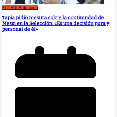
FUTBOL
Seleccion
Tapia pidió mesura sobre la continuidad de
Messi en la Selección: «Es una decisión pura y
personal de él»