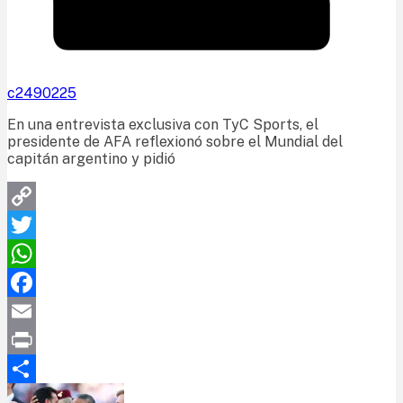
c2490225
En una entrevista exclusiva con TyC Sports, el
presidente de AFA reflexionó sobre el Mundial del
capitán argentino y pidió
Copy
Link
Twitter
WhatsApp
Facebook
Email
Print
Compartir