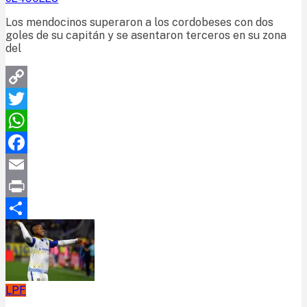
Los mendocinos superaron a los cordobeses con dos
goles de su capitán y se asentaron terceros en su zona
del
Copy
Link
Twitter
WhatsApp
Facebook
Email
Print
Compartir
LPF