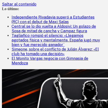
Saltar al contenido
Lo último:
Independiente Rivadavia superó a Estudiantes
(RC) con el debut de Maxi Salas
Central se lo dio vuelta a Aldosivi: Un golazo de
Sosa de mitad de cancha y Campaz figura
Tagliafico rompió el silencio: «Llegamos
agotados física y mentalmente. España jugó muy
bien y fue merecido ganador¨
Simeone, sobre el conflicto de Julián Álvarez: «El
club ha tomado una decisión»
El Monito Vargas negocia con Gimnasia de
Mendoza