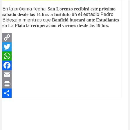
En la próxima fecha,
San Lorenzo recibirá este próximo
en el estadio Pedro
sábado desde las 14 hrs. a Instituto
Bidegain mientras que
Banfield buscará ante Estudiantes
.
en La Plata la recuperación el viernes desde las 19 hrs
Copy
Link
Twitter
WhatsApp
Facebook
Email
Print
Compartir