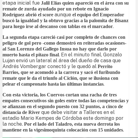
etapa inicial fue
Jalil Elías quien apareció en el área con su
remate de zurda ayudado por un rebote en Ignacio
aunque
Rodríguez abrió el score
el equipo del Emperador
buscó la igualdad y la obtuvo gracias a la palomita de Bisanz
.
para luego irse al descanso con tablas en el marcador
La segunda etapa careció casi por completo de chances con
peligro de gol pero -como demostró en reiteradas ocasiones-
al San Lorenzo del Gallego Insua no hay que darlo por
. En el minuto final, Gonzalo
muerto hasta el pitazo final
Lujan envió un lateral al área del dueño de casa que
Andrés Vombergar conectó y le quedó al
Perrito
Barrios, que se acomodó a la carrera y sacó el furibundo
remate que le da el triunfo al Ciclón, que se ilusiona con
.
pelear el campeonato hasta las últimas instancias
Con esta victoria, los Cuervos cortan una racha de tres
empates consecutivos sin goles entre todas las competencias y
se afianzan en el segundo puesto con 32 puntos, a cinco de
que debe visitar a Talleres en el
distancia de River
estadio Mario Kempes de Córdoba este domingo por
la noche.
Por el lado del Taladro, esta nueva derrota los
.
mantiene en la vigesimoquinta colocación con 15 unidades