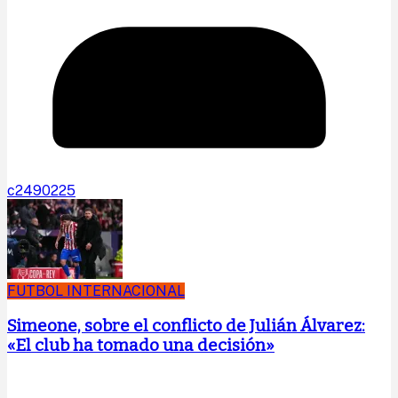
c2490225
FUTBOL INTERNACIONAL
Simeone, sobre el conflicto de Julián Álvarez:
«El club ha tomado una decisión»