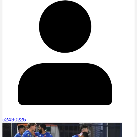
c2490225