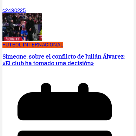
c2490225
FUTBOL INTERNACIONAL
Simeone, sobre el conflicto de Julián Álvarez:
«El club ha tomado una decisión»