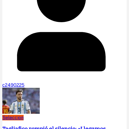
c2490225
Seleccion
Tagliafico rompió el silencio: «Llegamos