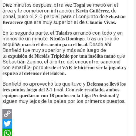
Diez minutos después, otra vez
se metió en el
Togni
área y le cometieron infracción.
, de
Kevin Gutiérrez
penal, puso el 2-0 parcial para el conjunto de
Sebastián
que era muy superior al de
Becaccece
Claudio Vivas.
En la segunda parte, el
arrancó con todo y en
Taladro
menos de un minuto,
, tras un tiro de
Nicolás Domingo
esquina,
. Desde ahí
marcó el descuento para el local
Banfield fue muy superior y más aún luego de
la
que
expulsión de Nicolás Tripichio por una insólita mano
Sebastián Zunino, el árbitro del encuentro, sancionó
con amarilla, pero
desde el VAR le hicieron ver la jugada y
expulsó al defensor del Halcón.
Banfield no aprovechó las que tuvo y
Defensa se llevó los
final.
tres puntos luego del 2-1
Con este resultado, ambos
y
equipos quedaron con 18 puntos en la Liga Profesional
siguen muy lejos de la pelea por los primeros puestos.
Copy
Link
Twitter