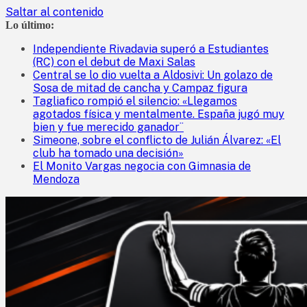
Saltar al contenido
Lo último:
Independiente Rivadavia superó a Estudiantes
(RC) con el debut de Maxi Salas
Central se lo dio vuelta a Aldosivi: Un golazo de
Sosa de mitad de cancha y Campaz figura
Tagliafico rompió el silencio: «Llegamos
agotados física y mentalmente. España jugó muy
bien y fue merecido ganador¨
Simeone, sobre el conflicto de Julián Álvarez: «El
club ha tomado una decisión»
El Monito Vargas negocia con Gimnasia de
Mendoza