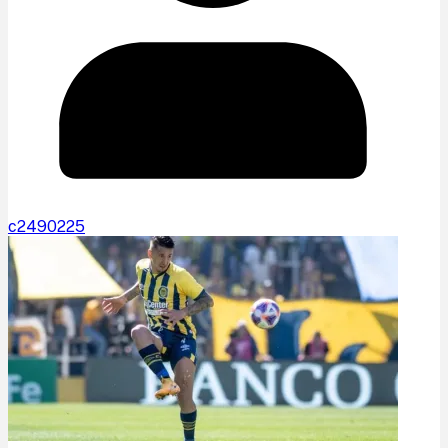
c2490225