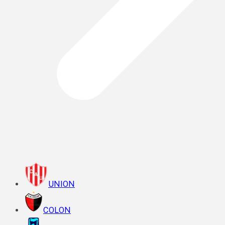
UNION
COLON