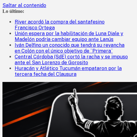
Saltar al contenido
Lo último:
River acordó la compra del santafesino
Francisco Ortega
Unión espera por la habilitación de Luna Diale y
Madelón podría cambiar equipo ante Lanús
Iván Delfino un conocido que tendrá su revancha
en Colón con el único objetivo de ¨Primera¨
Central Córdoba (SdE) cortó la racha y se impuso
ante el San Lorenzo de Gorosito
Huracán y Atlético Tucumán empataron por la
tercera fecha del Clausura