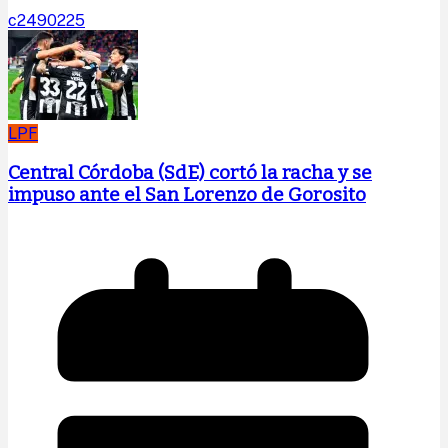
c2490225
LPF
Central Córdoba (SdE) cortó la racha y se
impuso ante el San Lorenzo de Gorosito