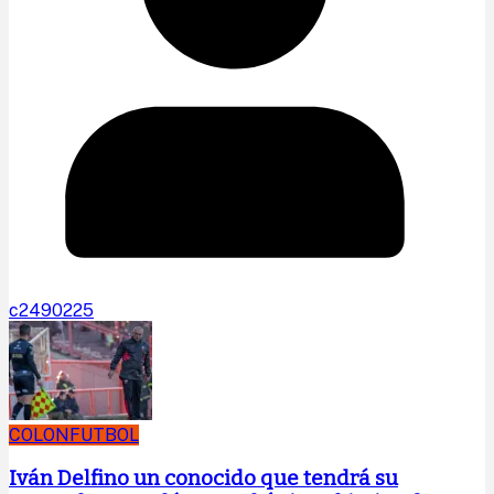
c2490225
COLON
FUTBOL
Iván Delfino un conocido que tendrá su