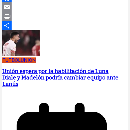
Facebook
Email
Print
Compartir
FUTBOL
UNION
Unión espera por la habilitación de Luna
Diale y Madelón podría cambiar equipo ante
Lanús