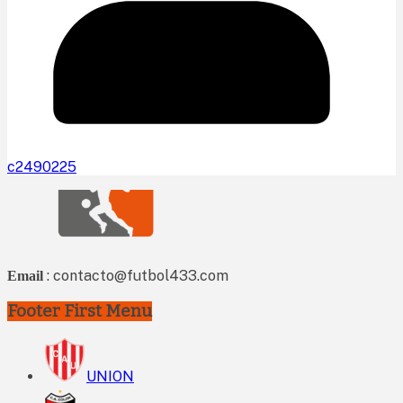
c2490225
: contacto@futbol433.com
Email
Footer First Menu
UNION