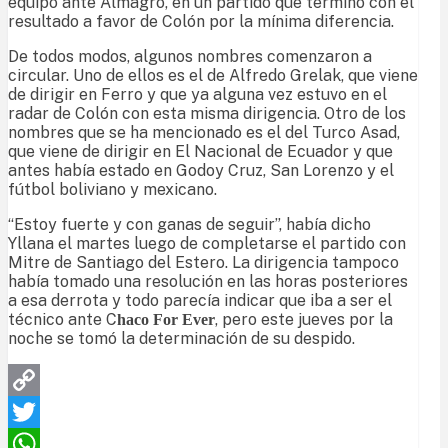
equipo ante Almagro, en un partido que terminó con el
resultado a favor de Colón por la mínima diferencia.
De todos modos, algunos nombres comenzaron a
circular. Uno de ellos es el de Alfredo Grelak, que viene
de dirigir en Ferro y que ya alguna vez estuvo en el
radar de Colón con esta misma dirigencia. Otro de los
nombres que se ha mencionado es el del Turco Asad,
que viene de dirigir en El Nacional de Ecuador y que
antes había estado en Godoy Cruz, San Lorenzo y el
fútbol boliviano y mexicano.
“Estoy fuerte y con ganas de seguir”, había dicho
Yllana el martes luego de completarse el partido con
Mitre de Santiago del Estero. La dirigencia tampoco
había tomado una resolución en las horas posteriores
a esa derrota y todo parecía indicar que iba a ser el
técnico ante C
, pero este jueves por la
haco For Ever
noche se tomó la determinación de su despido.
Copy
Link
Twitter